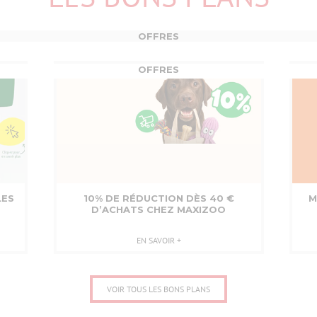
OFFRES
OFFRES
MAXI
MAXI
ZOO
ZOO
LES
10% DE RÉDUCTION DÈS 40 €
M
D’ACHATS CHEZ MAXIZOO
EN SAVOIR +
VOIR TOUS LES BONS PLANS