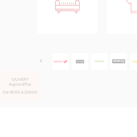
URBAN
EASY
PASSAGE
C
GAUTIER
STOCK
SUBW
CASH
BLEU
FACTORY
M
OUVERT
Aujourd'hui
De 9h00 à 20h00