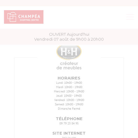
OUVERT Aujourd'hui
BOUTIQUES
Vendredi 07 août de 9h00 à 20h00
BONS PLANS
ACCÈS & HORAIRES
HORAIRES
Lundi
10h00 - 19h00
Mardi
10h00 - 19h00
SERVICES
Mercredi
10h00 - 19h00
Jeudi
10h00 - 19h00
Vendredi
10h00 - 19h00
Samedi
10h00 - 19h00
PLAN DU CENTRE
Dimanche
Fermé
TÉLÉPHONE
09 79 23 84 95
SITE INTERNET
Voir le site