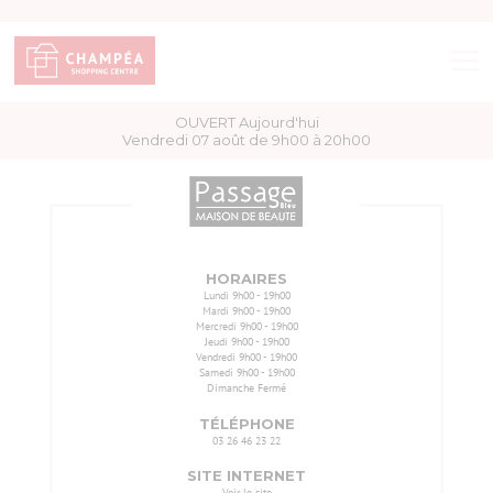
OUVERT Aujourd'hui
BOUTIQUES
Vendredi 07 août de 9h00 à 20h00
BONS PLANS
ACCÈS & HORAIRES
HORAIRES
Lundi
9h00 - 19h00
Mardi
9h00 - 19h00
SERVICES
Mercredi
9h00 - 19h00
Jeudi
9h00 - 19h00
Vendredi
9h00 - 19h00
Samedi
9h00 - 19h00
PLAN DU CENTRE
Dimanche
Fermé
TÉLÉPHONE
03 26 46 23 22
SITE INTERNET
Voir le site