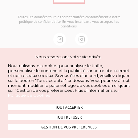
Toutes les données fournies seront traitées conformément à notre
politique de confidentialité
. En vous inscrivant, vous acceptez les
conditions.
ADRESSE
Nous respectons votre vie privée.
Champéa Shopping,
Nous utilisons les cookies pour analyser le trafic,
1 Rue des Acacias,
personnaliser le contenu et la publicité sur notre site internet
51370 Thillois
et nos réseaux sociaux. Si vous êtes d'accord, veuillez cliquer
sur le bouton "Tout accepter" ci-dessous. Vous pourrez à tout
moment modifier le paramétrage de vos cookies en cliquant
sur "Gestion de vos préférences". Plus d'informations sur
Commercialisation
|
Newsletter
Politique de Cookies
Mentions légales
|
CGU
|
Données personnelles
|
Politique de Cookies
TOUT ACCEPTER
TOUT REFUSER
GESTION DE VOS PRÉFÉRENCES
COOKIES